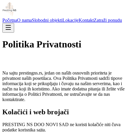
Početna
O nama
Slobodni objekti
Lokacije
Kontakt
Zatraži ponudu
Politika Privatnosti
Na sajtu prestingns.rs, jedan on naših osnovnih prioriteta je
privatnost naših posetilaca. Ova Politika Privatnosti sadrži tipove
informacija koji se prikupljaju i čuvaju na našim serverima, kao i
način na koji ih koristimo. Ako imate dodatna pitanja ili želite više
informacija o Politici Privatnosti, ne ustručavajte se da nas
kontaktirate.
Kolačići i web brojači
PRESTING NS DOO NOVI SAD
ne koristi kolačiće niti čuva
podatke korisnika sajta.