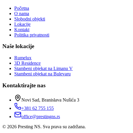
Početna
O nama
Slobodni objekti
Lokacije
Kontakt
Politika privatnosti
Naše lokacije
Rumelux
3D Residence
Stambeni objekat na Limanu V
Stambeni objekat na Bulevaru
Kontaktirajte nas
Novi Sad, Branislava Nušića 3
+381 62 755 155
office@prestingns.rs
©
2026
Presting NS. Sva prava su zadržana.