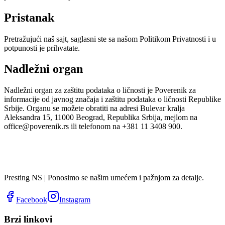
Pristanak
Pretražujući naš sajt, saglasni ste sa našom Politikom Privatnosti i u
potpunosti je prihvatate.
Nadležni organ
Nadležni organ za zaštitu podataka o ličnosti je Poverenik za
informacije od javnog značaja i zaštitu podataka o ličnosti Republike
Srbije. Organu se možete obratiti na adresi Bulevar kralja
Aleksandra 15, 11000 Beograd, Republika Srbija, mejlom na
office@poverenik.rs ili telefonom na +381 11 3408 900.
Presting NS | Ponosimo se našim umećem i pažnjom za detalje.
Facebook
Instagram
Brzi linkovi